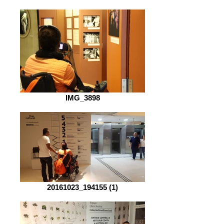
IMG_3898
20161023_194155 (1)