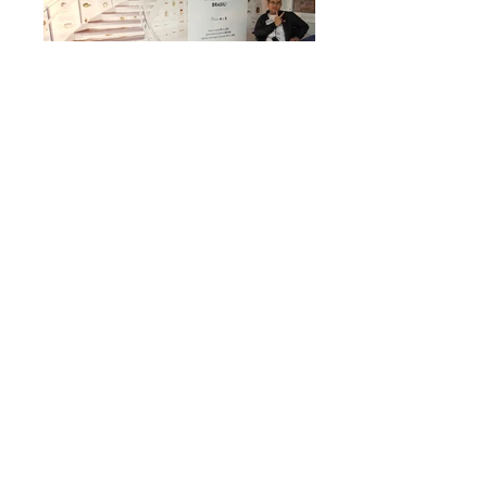
20161023_195215
20161023_195132_001